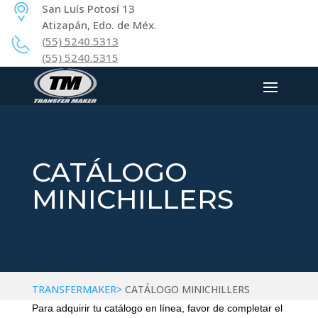
San Luís Potosí 13
Atizapán, Edo. de Méx.
(55) 5240.5313
(55) 5240.5315
CATÁLOGO
MINICHILLERS
TRANSFERMAKER>
CATÁLOGO MINICHILLERS
Para adquirir tu catálogo en línea, favor de completar el