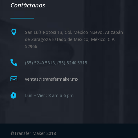
Contáctanos

San Luís Potosí 13, Col. México Nuevo, Atizapán
de Zaragoza Estado de México, México. C.P.
52966

(55) 5240.5313, (55) 5240.5315

ventas@transfermaker.mx

Lun – Vier : 8 am a 6 pm
©
Transfer Maker 2018