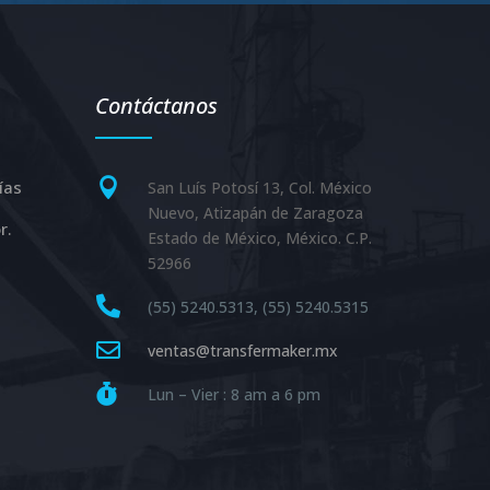
Contáctanos

ías
San Luís Potosí 13, Col. México
Nuevo, Atizapán de Zaragoza
r.
Estado de México, México. C.P.
52966

(55) 5240.5313, (55) 5240.5315

ventas@transfermaker.mx

Lun – Vier : 8 am a 6 pm