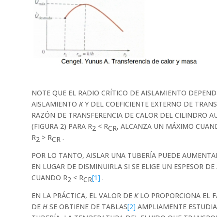
NOTE QUE EL RADIO CRÍTICO DE AISLAMIENTO DEPEND
AISLAMIENTO
K
Y DEL COEFICIENTE EXTERNO DE TRAN
RAZÓN DE TRANSFERENCIA DE CALOR DEL CILINDRO A
(FIGURA 2) PARA R
< R
, ALCANZA UN MÁXIMO CUAN
2
CR
R
> R
.
2
CR
POR LO TANTO, AISLAR UNA TUBERÍA PUEDE AUMENTA
EN LUGAR DE DISMINUIRLA SI SE ELIGE UN ESPESOR DE
CUANDO R
< R
[1]
.
2
CR
EN LA PRÁCTICA, EL VALOR DE
K
LO PROPORCIONA EL F
DE
H
SE OBTIENE DE TABLAS
[2]
AMPLIAMENTE ESTUDIA