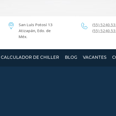
San Luís Potosí 13
(55) 5240.5
Atizapán, Edo. de
(55) 5240.5
Méx.
CALCULADOR DE CHILLER
BLOG
VACANTES
C